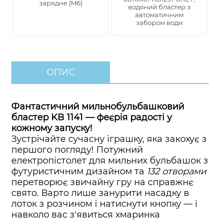
зарядне (M6)
водяний бластер з
автоматичним
забором води
ОПИС
Фантастичний мильнобульбашковий
бластер KB 1141 — феєрія радості у
кожному запуску!
Зустрічайте сучасну іграшку, яка закохує з
першого погляду! Потужний
електропістолет для мильних бульбашок з
футуристичним дизайном та
132 отворами
перетворює звичайну гру на справжнє
свято. Варто лише занурити насадку в
лоток з розчином і натиснути кнопку — і
навколо вас з'явиться хмаринка