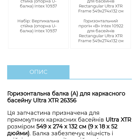
Набір: Вертикальна
Горизонтальний
стійка (опорна U-
прогін «B» Intex 10922
балка) Intex 10937
для басейнів
Rectangular Ultra XTR
Frame 549х274х132 см
ОПИС
Горизонтальна балка (A) для каркасного
басейну Ultra XTR 26356
Ця запчастина призначена для
прямокутних каркасних басейнів
Ultra XTR
розміром
549 x 274 x 132 см (9 x 18 x 52
дюйми)
. Балка забезпечує міцність і