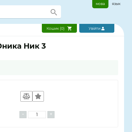
мова
язык
Кошик (
0
)
Увійти
Юника Ник 3
-
+