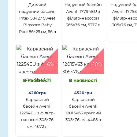
Дитячий
Надувний басейн
Надувний б
надувний басейн
Avenli 17794EU з
Avenli 1779
Intex 58427 Sweet
фільтр-насосом
фільтр-нас
Blossom Baby
366×76 см, 5377 л
305×76 см, 3
Pool 86×25 см, 56 л
-6%
-10%
В наявності
В наявності
4260грн
4520грн
Каркасний
Каркасний
басейн Avenli
басейн Avenli
12254EU з фільтр-
12015V63 круглий
насосом 305×76
305×76 см, 4485 л
см, 4672 л