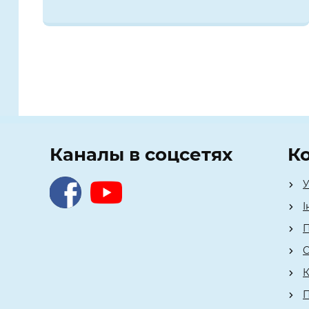
Каналы в соцсетях
К
У
І
П
О
К
П