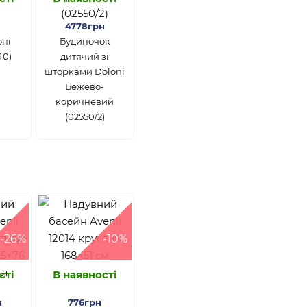
4778грн
оні
Будиночок
40)
дитячий зі
шторками Doloni
Бежево-
коричневий
(02550/2)
-26%
-10%
сті
В наявності
н
776грн