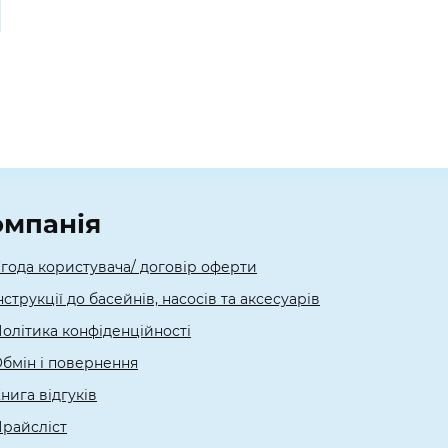
омпанія
года користувача/ договір оферти
нструкції до басейнів, насосів та аксесуарів
олітика конфіденційності
бмін і повернення
нига відгуків
райсліст