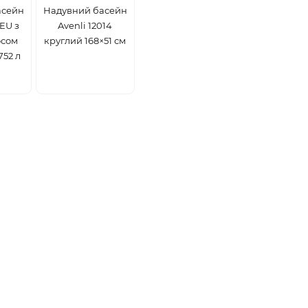
асейн
Надувний басейн
3EU з
Avenli 12014
осом
круглий 168×51 см
752 л