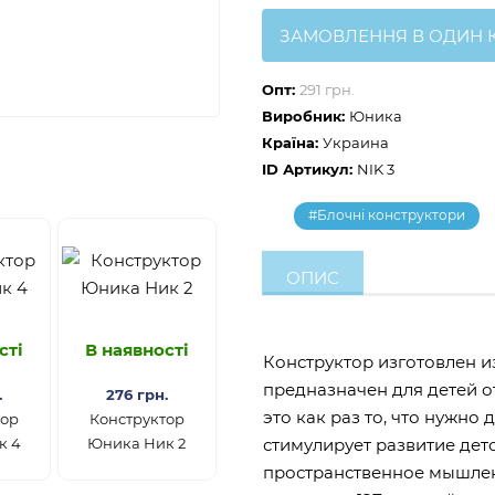
ЗАМОВЛЕННЯ В ОДИН 
Опт:
291 грн.
Виробник:
Юника
Країна:
Украина
ID Артикул:
NIK 3
#Блочні конструктори
ОПИС
сті
В наявності
Конструктор изготовлен и
предназначен для детей от
.
276 грн.
это как раз то, что нужно
тор
Конструктор
к 4
Юника Ник 2
стимулирует развитие дет
пространственное мышлен