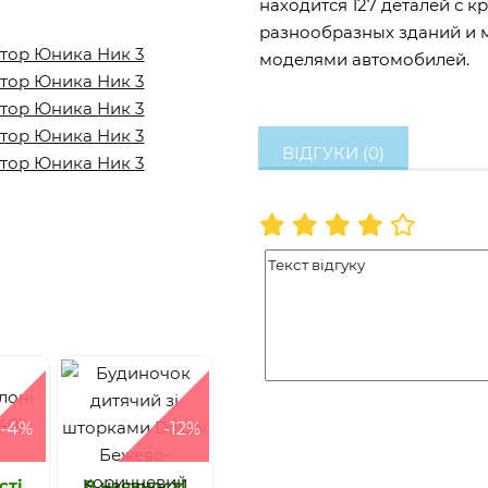
находится 127 деталей с 
разнообразных зданий и 
моделями автомобилей.
ВІДГУКИ (0)
-4%
-12%
сті
В наявності