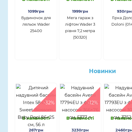
1099грн
1999грн
930грн
Будиночок для
Мега гараж з
Гірка Дол
ляльок Wader
ліфтом Wader 3
Doloni (01
25400
рівня 7,2 метра
(50320)
Новинки
-32%
-12%
В наявності
В наявності
В наявно
267грн
3230грн
2460гр