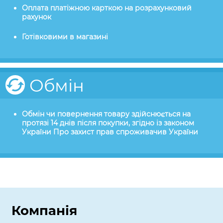
Оплата платіжною карткою на розрахунковий
рахунок
Готівковими в магазині
Обмін
Обмін чи повернення товару здійснюється на
протязі 14 днів після покупки, згідно із законом
України Про захист прав спроживачив України
Компанія