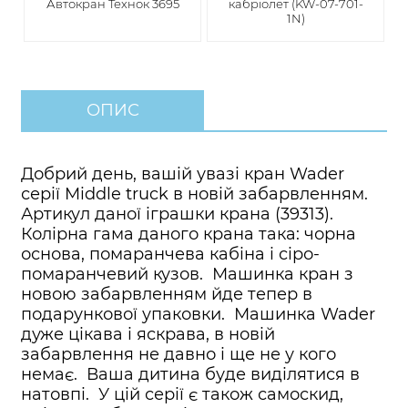
Автокран Технок 3695
кабріолет (KW-07-701-
1N)
ОПИС
Добрий день, вашій увазі кран Wader
серії Middle truck в новій забарвленням.
Артикул даної іграшки крана (39313).
Колірна гама даного крана така: чорна
основа, помаранчева кабіна і сіро-
помаранчевий кузов. Машинка кран з
новою забарвленням йде тепер в
подарункової упаковки. Машинка Wader
дуже цікава і яскрава, в новій
забарвлення не давно і ще не у кого
немає. Ваша дитина буде виділятися в
натовпі. У цій серії є також самоскид,