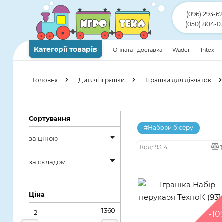
(096) 293-6
(050) 804-0
Категорії товарів
Оплата і доставка
Wader
Intex
Головна
Дитячі іграшки
Іграшки для дівчаток
Сортування
#Набори бісеру
за ціною
Код: 9314
за ціною
за складом
від дешевих до
за складом
дорожчих
Ціна
в наявності
-10
від дорожчих до