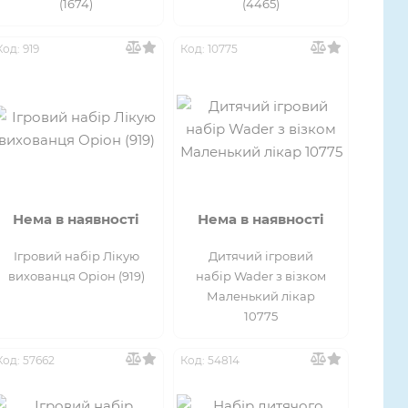
(1674)
(4465)
Код: 919
Код: 10775
Нема в наявності
Нема в наявності
Ігровий набір Лікую
Дитячий ігровий
вихованця Оріон (919)
набір Wader з візком
Маленький лікар
10775
Код: 57662
Код: 54814