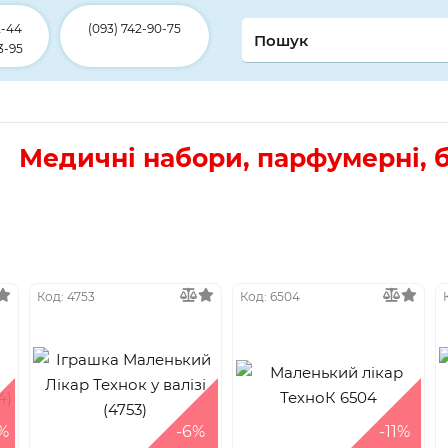
2-44
(093) 742-90-75
3-95
Медичні набори, парфумерні, б
Код: 4753
Код: 6504
%
-6%
-11%