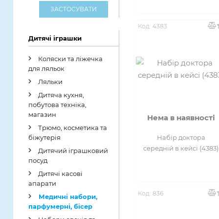
від 12років
ЗАСТОСУВАТИ
Пластик
від 18 років
Код: 4383
Пластик + Текстиль
Дитячі іграшки
від 1х року
Пластик+Метал
Коляски та ліжечка
від 3х років
для ляльок
Плюш
Ляльки
від 4 років
Дитяча кухня,
Поліестер
побутова техніка,
від 5 років
магазин
Полімерні
Нема в наявності
від 6 років
Трюмо, косметика та
Матеріали
Набір доктора
біжутерія
від 7 років
середній в кейсі (4383)
Текстиль
Дитячий іграшковий
посуд
від 8 років
Дитячі касові
апарати
від 9 років
Код: 836
Медичні набори,
парфумерні, бісер