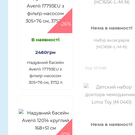
-26%
Нема в наявності
В наявності
Набір аксесуарів
(HC165K-L-M-N)
2460грн
Надувний басейн
Код: M 0461
Avenli 17793EU з
фільтр-насосом
305×76 см, 3752 л
Нема в наявності
-10%