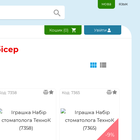
мова
язык
Кошик (
0
)
Увійти
ісер
Код: 7358
Код: 7365
-9%