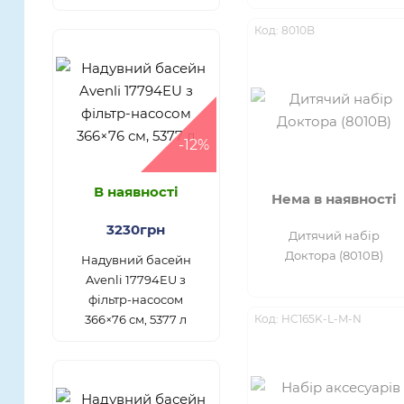
Код: 8010B
-12%
В наявності
Нема в наявності
3230грн
Дитячий набір
Доктора (8010B)
Надувний басейн
Avenli 17794EU з
фільтр-насосом
366×76 см, 5377 л
Код: HC165K-L-M-N