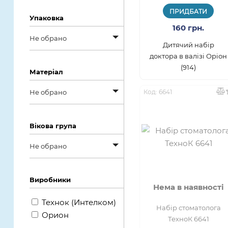
Не обрано
Пластиковый
ПРИДБАТИ
ПВХ
Упаковка
контейнер
160 грн.
14 днів
Пенопласт
Не обрано
Полиэтиленовая
Дитячий набір
пленка
доктора в валізі Оріон
Пластик
Не обрано
(914)
Матеріал
Сетка
Тарпаулин
без упаковки
Не обрано
Код: 6641
Сумка
Картона коробка
Не обрано
Контейнер
Вікова група
EVA
поліетиленовий
Не обрано
Гума
пакет
Не обрано
Метал
Виробники
сетка
Нема в наявності
від 10років
ПВХ
сумка
Технок (Интелком)
Набір стоматолога
від 11 років
Орион
ТехноК 6641
Пінопласт