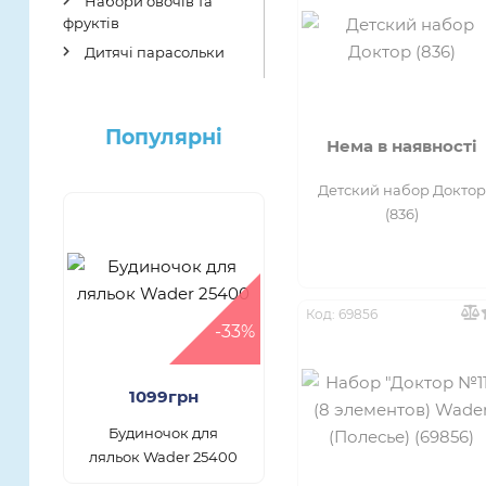
Набори овочів та
фруктів
Дитячі парасольки
Популярнi
Нема в наявності
Детский набор Доктор
(836)
Код: 69856
-33%
1099грн
Будиночок для
ляльок Wader 25400