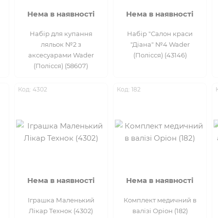
Нема в наявності
Нема в наявності
Набір для купання
Набір "Салон краси
ляльок №2 з
"Діана" №4 Wader
аксесуарами Wader
(Полісся) (43146)
(Полісся) (58607)
Код: 4302
Код: 182
Нема в наявності
Нема в наявності
Іграшка Маленький
Комплект медичний в
Лікар Технок (4302)
валізі Оріон (182)