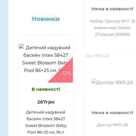
Нема в наявності
Новинки
Набор "Доктор №11" (8
элементов) Wader
(Полесье) (69856)
Код: 9901-2A
-32%
В наявності
267грн
Дитячий надувний
Нема в наявності
басейн Intex 58427
Доктор 9901-2A
Sweet Blossom Baby
Pool 86×25 см, 56 л