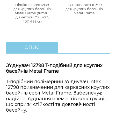
Підніжка Intex 12138
Підніжка Intex 10309
для круглих басейнів
для круглих басейнів
Metal Frame (литий)
Metal Frame
діаметром 396, 427,
457, 488 см
ОПИС
З'єднувач 12798 T-подібний для круглих
басейнів Metal Frame
T-подібний полімерний з'єднувач Intex
12798 призначений для каркасних круглих
басейнів серії Metal Frame. Забезпечує
надійне з'єднання елементів конструкції,
що сприяє стійкості та довговічності
басейну.