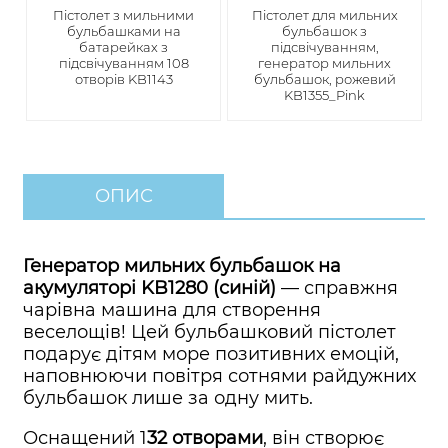
Пістолет з мильними
Пістолет для мильних
бульбашками на
бульбашок з
батарейках з
підсвічуванням,
підсвічуванням 108
генератор мильних
отворів KB1143
бульбашок, рожевий
KB1355_Pink
ОПИС
Генератор мильних бульбашок на
акумуляторі KB1280 (синій)
— справжня
чарівна машина для створення
веселощів! Цей бульбашковий пістолет
подарує дітям море позитивних емоцій,
наповнюючи повітря сотнями райдужних
бульбашок лише за одну мить.
Оснащений 1
32 отворами
, він створює