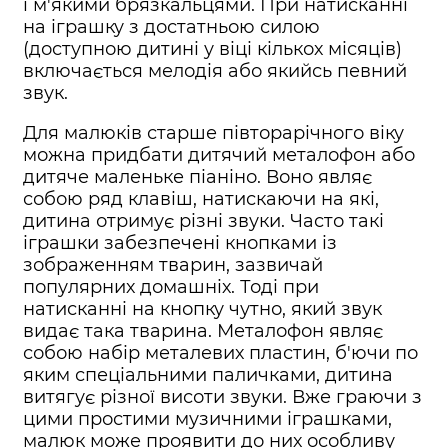
і м'якими брязкальцями. При натисканні
на іграшку з достатньою силою
(доступною дитині у віці кількох місяців)
включається мелодія або якийсь певний
звук.
Для малюків старше півторарічного віку
можна придбати дитячий металофон або
дитяче маленьке піаніно. Воно являє
собою ряд клавіш, натискаючи на які,
дитина отримує різні звуки. Часто такі
іграшки забезпечені кнопками із
зображенням тварин, зазвичай
популярних домашніх. Тоді при
натисканні на кнопку чутно, який звук
видає така тварина. Металофон являє
собою набір металевих пластин, б'ючи по
яким спеціальними паличками, дитина
витягує різної висоти звуки. Вже граючи з
цими простими музичними іграшками,
малюк може проявити до них особливу