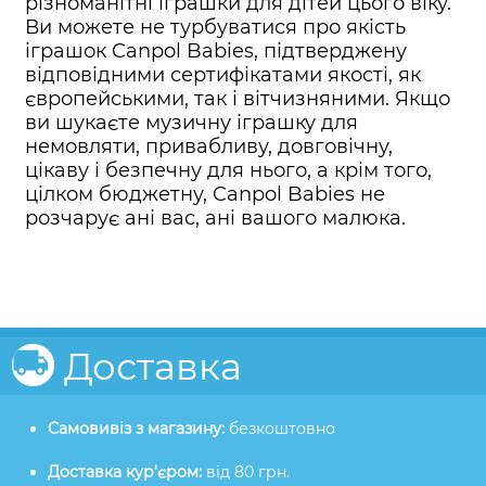
різноманітні іграшки для дітей цього віку.
Ви можете не турбуватися про якість
іграшок Canpol Babies, підтверджену
відповідними сертифікатами якості, як
європейськими, так і вітчизняними. Якщо
ви шукаєте музичну іграшку для
немовляти, привабливу, довговічну,
цікаву і безпечну для нього, а крім того,
цілком бюджетну, Canpol Babies не
розчарує ані вас, ані вашого малюка.
Доставка
Самовивіз з магазину:
безкоштовно
Доставка кур'єром:
від 80 грн.